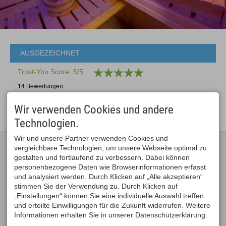
AUSGEZEICHNET
Trust-You Score: 5/5
14 Bewertungen
Wir verwenden Cookies und andere
Technologien.
Wir und unsere Partner verwenden Cookies und
LANDSITZ ROCKY DOCKY
BUCHUNG & BERATUNG
vergleichbare Technologien, um unsere Webseite optimal zu
Sabine Knefel
Tel. +49 8379 9295707
gestalten und fortlaufend zu verbessern. Dabei können
Wollmuths 49 3/4
Mobil +49 151 42191869
personenbezogene Daten wie Browserinformationen erfasst
87448 Waltenhofen / Memhölz
info@landsitz-rocky-docky.de
DEUTSCHLAND
und analysiert werden. Durch Klicken auf „Alle akzeptieren“
stimmen Sie der Verwendung zu. Durch Klicken auf
„Einstellungen“ können Sie eine individuelle Auswahl treffen
und erteilte Einwilligungen für die Zukunft widerrufen. Weitere
Informationen erhalten Sie in unserer Datenschutzerklärung.